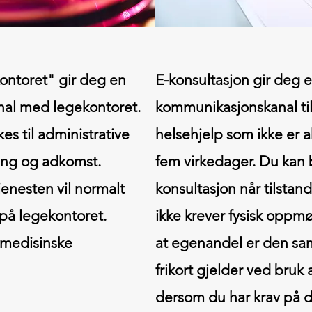
ontoret" gir deg en
E-konsultasjon gir deg 
al med legekontoret.
kommunikasjonskanal til
s til administrative
helsehjelp som ikke er 
ling og adkomst.
fem virkedager. Du kan 
enesten vil normalt
konsultasjon når tilstan
på legekontoret.
ikke krever fysisk opp
-medisinske
at egenandel er den s
frikort gjelder ved bruk
dersom du har krav på de