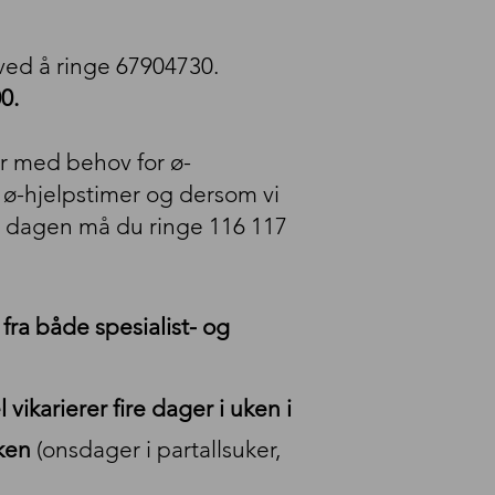
ved å ringe 67904730.
0.
er med behov for ø-
ll ø-hjelpstimer og dersom vi
å dagen må du ringe 116 117
fra både spesialist- og
vikarierer fire dager i uken i
uken
(onsdager i partallsuker,