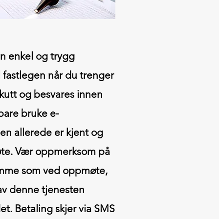
en enkel og trygg
 fastlegen når du trenger
akutt og besvares innen
bare bruke e-
den allerede er kjent og
møte. Vær oppmerksom på
amme som ved oppmøte,
 av denne tjenesten
t. Betaling skjer via SMS