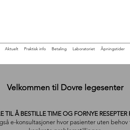
Aktuelt
Praktisk info
Betaling
Laboratoriet
Åpningstider
Velkommen til Dovre legesenter
E TIL Å BESTILLE TIME OG FORNYE RESEPTER
også e-konsultasjoner hvor pasienter uten behov f