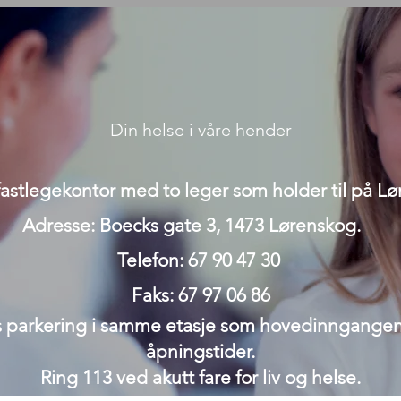
Din helse i våre hender
 fastlegekontor med to leger som holder til på L
Adresse: Boecks gate 3, 1473 Lørenskog.
Telefon: 67 90 47 30
Faks: 67 97 06 86
is parkering i samme etasje som hovedinngangen t
åpningstider.
Ring 113 ved akutt fare for liv og helse.