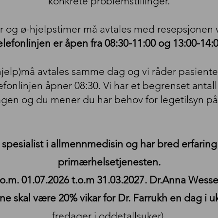
konkrete problemstillinger.
r og ø-hjelpstimer må avtales med resepsjonen 
elefonlinjen er åpen fra 08:30-11:00 og 13:00-14:0
 hjelp)må avtales samme dag og vi råder pasient
elefonlinjen åpner 08:30. Vi har et begrenset anta
dagen og du mener du har behov for legetilsyn p
spesialist i allmennmedisin og har bred erfaring 
primærhelsetjenesten.
.o.m. 01.07.2026 t.o.m 31.03.2027. Dr.Anna Wessel 
ne skal være 20% vikar for Dr. Farrukh en dag i 
fredager i oddetallsuker).