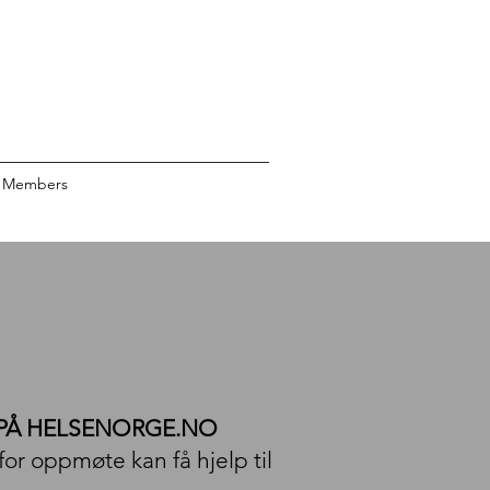
Members
 PÅ
HELSENORGE.NO
or oppmøte kan få hjelp til