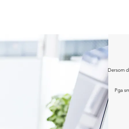
Dersom du
Pga sm